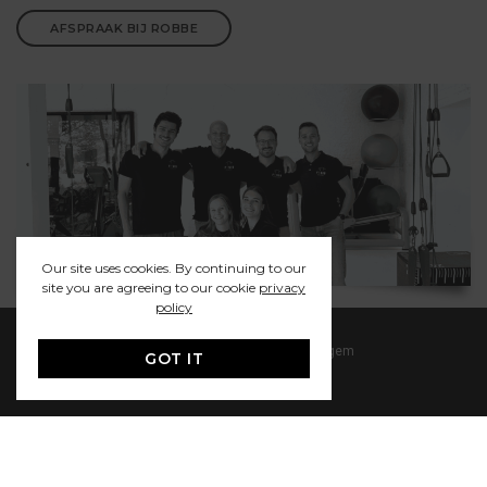
AFSPRAAK BIJ ROBBE
Our site uses cookies. By continuing to our
site you are agreeing to our cookie
privacy
policy
Stokerijstraat 29/c2, 2110 Wijnegem
GOT IT
03 353 17 71