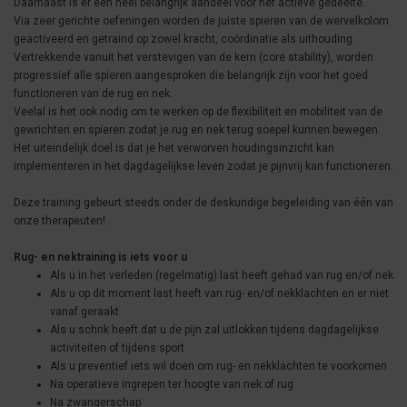
Daarnaast is er een heel belangrijk aandeel voor het actieve gedeelte.
Via zeer gerichte oefeningen worden de juiste spieren van de wervelkolom
geactiveerd en getraind op zowel kracht, coördinatie als uithouding.
Vertrekkende vanuit het verstevigen van de kern (core stability), worden
progressief alle spieren aangesproken die belangrijk zijn voor het goed
functioneren van de rug en nek.
Veelal is het ook nodig om te werken op de flexibiliteit en mobiliteit van de
gewrichten en spieren zodat je rug en nek terug soepel kunnen bewegen.
Het uiteindelijk doel is dat je het verworven houdingsinzicht kan
implementeren in het dagdagelijkse leven zodat je pijnvrij kan functioneren.
Deze training gebeurt steeds onder de deskundige begeleiding van één van
onze therapeuten!
Rug- en nektraining is iets voor u
Als u in het verleden (regelmatig) last heeft gehad van rug en/of nek
Als u op dit moment last heeft van rug- en/of nekklachten en er niet
vanaf geraakt
Als u schrik heeft dat u de pijn zal uitlokken tijdens dagdagelijkse
activiteiten of tijdens sport
Als u preventief iets wil doen om rug- en nekklachten te voorkomen
Na operatieve ingrepen ter hoogte van nek of rug
Na zwangerschap