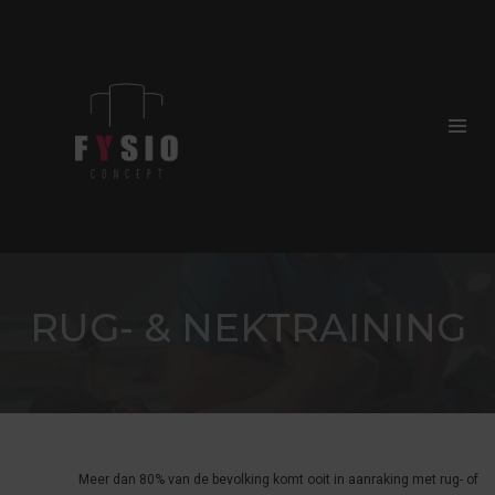
RUG- & NEKTRAINING
Meer dan 80% van de bevolking komt ooit in aanraking met rug- of