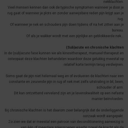
nekklachten.
Veel mensen kennen dan ook de typische symptomen wanneer je door je
rug gaat of wanneer je plots en zonder aanwijsbare reden pijn krijgt aan je
rug.
Of wanneer je nek en schouders pijn doen tijdens of na het zitten aan je
bureau.
Of als je wakker wordt met een pijnlijke en geblokkeerde nek…
(Sub)acute en chronische klachten
In de (sub)acute fase kunnen we als kinesitherapeut, manueel therapeut en
osteopaat deze klachten behandelen waardoor deze gelukkig meestal op
relatief korte termijn terug verdwijnen.
Soms gaat de pijn niet helemaal weg en of evolueren de klachten naar een
constante en zeurende pijn in rug of nek met zelfs uitstraling in bil, been,
schouder of arm.
Dit kan ontzettend vervelend zijn en je levenskwaliteit op een nefaste
manier beïnvloeden.
Bij chronische klachten is het daarom zeer belangrijk dat de onderliggende
oorzaak wordt aangepakt.
Zo zien we dat er meestal een patroon van deconditionering aanwezig is
van één of meerdere spiergroepen waarbij zowel de kracht als de