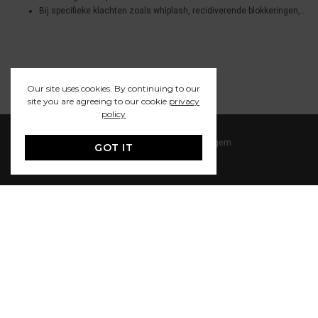
Bij specifieke klachten zoals whiplash, recidiverende blokkeringen,…
Our site uses cookies. By continuing to our
site you are agreeing to our cookie
privacy
policy
Stokerijstraat 29/c2, 2110 Wijnegem
GOT IT
03 353 17 71