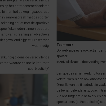
rbij bekijken we de verschillende
bben op het ontstaansmechanisme
s binnen het bewegingsapparaat.
en in samenspraak met de sporter,
 rekening houdt met de sportieve
 specifieke noden binnen de sport.
 hand van screening en objectieve
 desgevallend bijgestuurd worden
Teamwork
waar nodig.
Op welk niveau je ook actief ben
sporter:
akkundig tijdens de verschillende
inzet, wilskracht, doorzettingsve
n verantwoorde en snelle ‘return to
sport/activity’.
Een goede samenwerking tussen 
vertrouwen is dan ook onontbeerli
Omwille van de tijdsdruk die vaa
de behandelende arts, coach, tra
Via ons uitgebreid netwerk en da
sportartsen, (orthopedische) spec