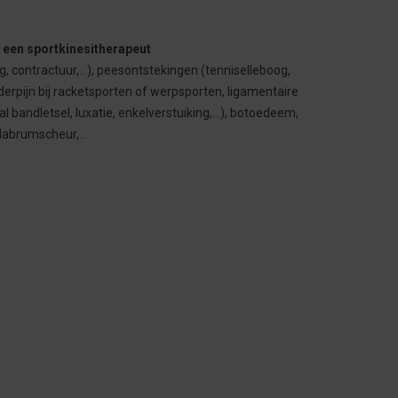
 een sportkinesitherapeut
g, contractuur,…), peesontstekingen (tenniselleboog,
derpijn bij racketsporten of werpsporten, ligamentaire
al bandletsel, luxatie, enkelverstuiking,…), botoedeem,
, labrumscheur,…