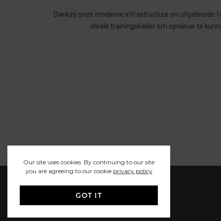
Dankzij onze moderne infrastructuur en uitgebreide fa
ideale trainingskader om opnieuw te kunn
Our site uses cookies. By continuing to our site
you are agreeing to our cookie
privacy policy
GOT IT
Stokerijstraat 29/c2, 2110 Wijnegem