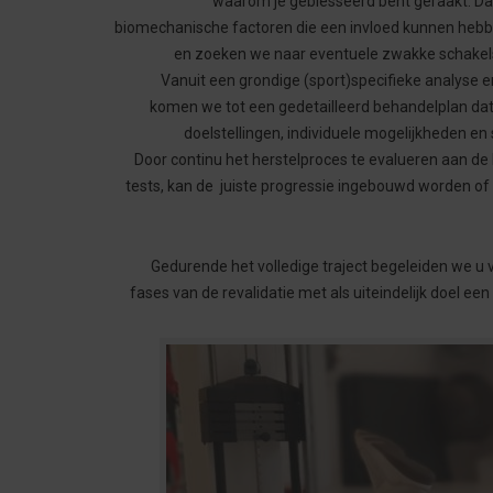
waarom je geblesseerd bent geraakt. Daa
biomechanische factoren die een invloed kunnen he
en zoeken we naar eventuele zwakke schakel
Vanuit een grondige (sport)specifieke analyse 
komen we tot een gedetailleerd behandelplan dat
doelstellingen, individuele mogelijkheden en
Door continu het herstelproces te evalueren aan de
tests, kan de juiste progressie ingebouwd worden of
Gedurende het volledige traject begeleiden we u v
fases van de revalidatie met als uiteindelijk doel ee